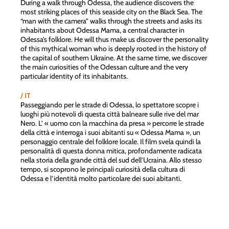
During a walk through Odessa, the audience discovers the
most striking places of this seaside city on the Black Sea. The
“man with the camera” walks through the streets and asks its
inhabitants about Odessa Mama, a central character in
Odessa’s folklore. He will thus make us discover the personality
of this mythical woman who is deeply rooted in the history of
the capital of southern Ukraine. At the same time, we discover
the main curiosities of the Odessan culture and the very
particular identity of its inhabitants.
/ IT
Passeggiando per le strade di Odessa, lo spettatore scopre i
luoghi più notevoli di questa città balneare sulle rive del mar
Nero. L’ « uomo con la macchina da presa » percorre le strade
della città e interroga i suoi abitanti su « Odessa Mama », un
personaggio centrale del folklore locale. Il film svela quindi la
personalità di questa donna mitica, profondamente radicata
nella storia della grande città del sud dell’Ucraina. Allo stesso
tempo, si scoprono le principali curiosità della cultura di
Odessa e l’identità molto particolare dei suoi abitanti.